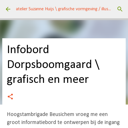
Doorgaan naar hoofdcontent
atelier Suzanne Huijs \ grafische vormgeving / illustraties \ kunst / een veelzijdig huis \
Infobord
Dorpsboomgaard \
grafisch en meer
Hoogstambrigade Beusichem vroeg me een
groot informatiebord te ontwerpen bij de ingang