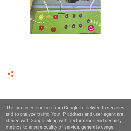
This site uses cookies from Google to deliver its services
and to analyze traffic. Your IP address and user-agent are
shared with Google along with performance and security
metrics to ensure quality of service, generate usage
Mogelijk gemaakt door Blogger