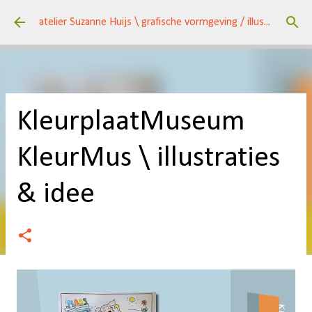
Doorgaan naar hoofdcontent
atelier Suzanne Huijs \ grafische vormgeving / illustraties \ kunst / een veelzijdig huis \
KleurplaatMuseum
KleurMus \ illustraties
& idee