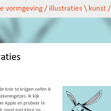
Doorgaan naar hoofdcontent
raties
e knie te krijgen oefen ik
ekeningetjes. Ik kijk
van Apple en probeer te
k speel met kleur en