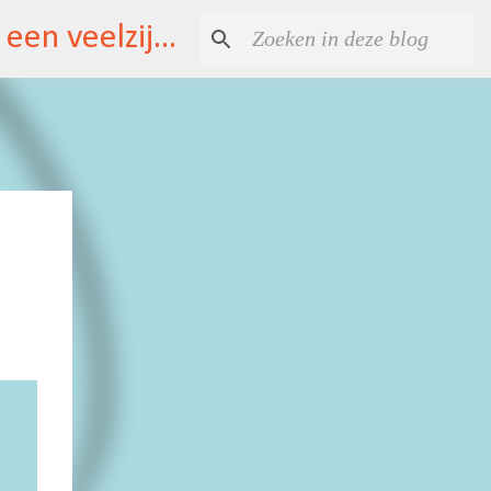
atelier Suzanne Huijs \ grafische vormgeving / illustraties \ kunst / een veelzijdig huis \