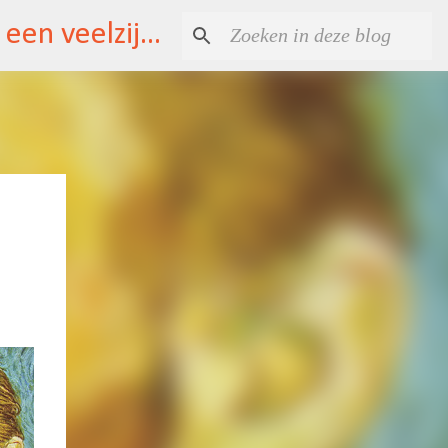
atelier Suzanne Huijs \ grafische vormgeving / illustraties \ kunst / een veelzijdig huis \