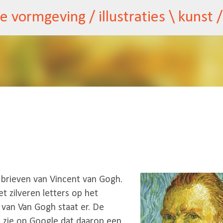
Doorgaan naar hoofdcontent
 brieven van Vincent van Gogh.
et zilveren letters op het
van Van Gogh staat er. De
k zie op Google dat daarop een