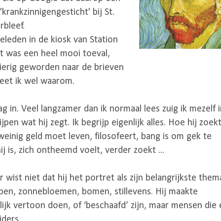
'krankzinnigengesticht' bij St.
rbleef.
eleden in de kiosk van Station
 was een heel mooi toeval,
ierig geworden naar de brieven
eet ik wel waarom.
ag in. Veel langzamer dan ik normaal lees zuig ik mezelf i
pen wat hij zegt. Ik begrijp eigenlijk alles. Hoe hij zoekt
 weinig geld moet leven, filosofeert, bang is om gek te
j is, zich ontheemd voelt, verder zoekt ...
 wist niet dat hij het portret als zijn belangrijkste them
pen, zonnebloemen, bomen, stillevens. Hij maakte
lijk vertoon doen, of ‘beschaafd’ zijn, maar mensen die 
iders.