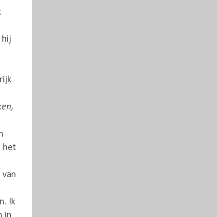
t
hij
ijk
ken,
n
n het
 van
. Ik
 in