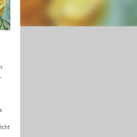
n
,
a
écht