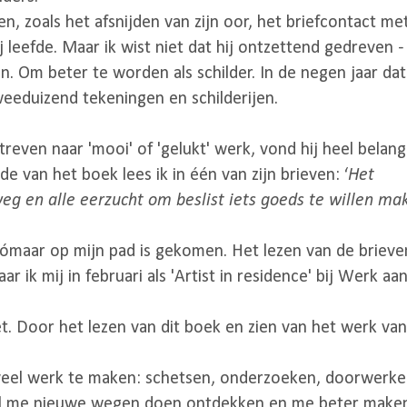
en, zoals het afsnijden van zijn oor, het briefcontact me
 leefde. Maar ik wist niet dat hij ontzettend gedreven -
. Om beter te worden als schilder. In de negen jaar dat 
weeduizend tekeningen en schilderijen.
reven naar 'mooi' of 'gelukt' werk, vond hij heel belangr
de van het boek lees ik in één van zijn brieven: ‘
Het
g en alle eerzucht om beslist iets goeds te willen ma
 zómaar op mijn pad is gekomen. Het lezen van de brieve
k mij in februari als 'Artist in residence' bij Werk aa
t. Door het lezen van dit boek en zien van het werk van
eel werk te maken: schetsen, onderzoeken, doorwerken
zal me nieuwe wegen doen ontdekken en me beter maken